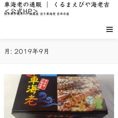
コ
車海老の通販 ｜ くるまえびや海老吉
＜公式HP＞
ン
熊本県宇城市の戸馳島産 活き車海老 吉本水産
テ
ン
メニュ
ツ
へ
ス
こだわり
海老吉について
車海老のご購入
月:
2019年9月
キ
ッ
BLOG / 新着情報
お問い合わせ
プ