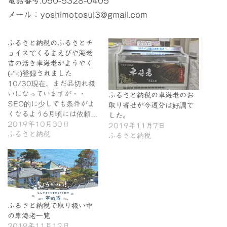
電話番号:050-5328-0405
メール：yoshimotosui3@gmail.com
ふるさと納税のふるさとチ
ョイスでくるまえびや海老
吉の活き車海老がようやく
(-“-;)登録されました
10/30現在、まだ品切れ扱
いになっていますが・・
ふるさと納税の車海老のお
SEO的に少しでも条件がよ
取り寄せが今週分は好調で
くなるよう6月頃には依頼…
した。
2019年10月30日
2019年11月7日
ふるさと納税
ふるさと納税
ふるさと納税で取り扱い中
の車海老一覧
2019年11月12日