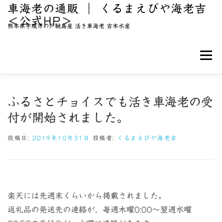
コ
車海老の通販 ｜ くるまえびや海老吉
＜公式HP＞
ン
熊本県宇城市の戸馳島産 活き車海老 吉本水産
テ
ン
メニュ
ツ
へ
ス
こだわり
海老吉について
車海老のご購入
ふるさとチョイスでも活き車海老の受
キ
付が開始されました。
ッ
BLOG / 新着情報
お問い合わせ
プ
投稿日:
2019年10月31日
投稿者:
くるまえびや海老吉
楽天には先週末くらいから掲載されました。
返礼品の発送先の連絡が、毎週木曜0:00～翌週水曜