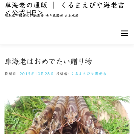
コ
車海老の通販 ｜ くるまえびや海老吉
＜公式HP＞
ン
熊本県宇城市の戸馳島産 活き車海老 吉本水産
テ
ン
メニュ
ツ
へ
ス
こだわり
海老吉について
車海老のご購入
車海老はおめでたい贈り物
キ
ッ
投稿日:
2019年10月28日
投稿者:
くるまえびや海老吉
BLOG / 新着情報
お問い合わせ
プ