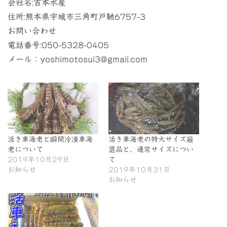
会社名:吉本水産
住所:熊本県宇城市三角町戸馳6757-3
お問い合わせ
電話番号:050-5328-0405
メール：yoshimotosui3@gmail.com
活き車海老と瞬間冷凍車海
活き車海老の特大サイズ厳
老について
選品と、通常サイズについ
2019年10月29日
て
お知らせ
2019年10月31日
お知らせ